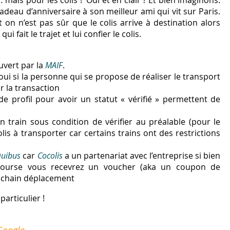
… mais pour les colis ! Oui et en clair ? Et bien imaginons.
cadeau d’anniversaire à son meilleur ami qui vit sur Paris.
 on n’est pas sûr que le colis arrive à destination alors
ui fait le trajet et lui confier le colis.
uvert par la
MAIF
.
 oui si la personne qui se propose de réaliser le transport
 la transaction
de profil pour avoir un statut « vérifié » permettent de
n train sous condition de vérifier au préalable (pour le
is à transporter car certains trains ont des restrictions
uibus
car
Cocolis
a un partenariat avec l’entreprise si bien
 course vous recevrez un voucher (aka un coupon de
rochain déplacement
particulier !