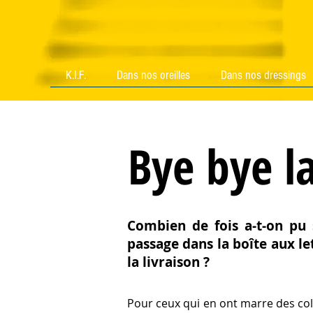
K.I.F.
Dans nos oreilles
Dans nos dressings
K.I.F.
Dans nos oreilles
Dans nos dressings
Bye bye la
Combien de fois a-t-on pu 
passage dans la boîte aux le
la livraison ?
Pour ceux qui en ont marre des col