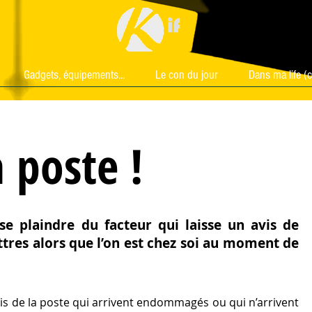
Gadgets, équipements...
Le con du jour
Dans ma life (c
Gadgets, équipements...
Le con du jour
Dans ma life (c
 poste !
se plaindre du facteur qui laisse un avis de
ttres alors que l’on est chez soi au moment de
is de la poste qui arrivent endommagés ou qui n’arrivent