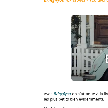
Bring4you
4,7 étoiles - 126 avis
Avec
Bring4you
on s’attaque à la l
les plus petits bien évidemment).